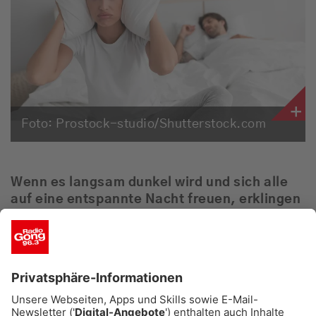
Empfang
Webradio
Moderatoren
Team
Foto: Prostock-studio/Shutterstock.com
Werbung
Wenn es langsam dunkel wird und sich alle
Musik
auf eine entspannte Nacht freuen, erklingen
in vielen Münchner Schlafzimmern
symphonische Klänge ...
Ob leise Melodien oder kraftvolle Arien – die
nächtliche Performance wird zum epischen
Schnarch-Spektakel. Das hat Natalie aus der
Mike-Thiel-Show auf eine witzige Idee