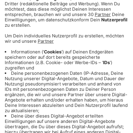
gebracht.
Gong 96.3 startet die "etwas
andere" Casting-Show unter dem
Motto:
MSDS! München sucht den
Superschnarcher
Vom Tiefschlaf-Trompeter bis zur röchelnden
Rhythmus-Meisterin: Vielen Dank für die vielen
Sprachaufnahmen aus euren Schlafzimmern!
Jetzt ist Schnarch-Showdown!
Ab Montag (21.08.) stellen wir euch jeden Tag
die lustigsten, extremsten und lautesten
Schnarcher aus unserer Stadt vor!