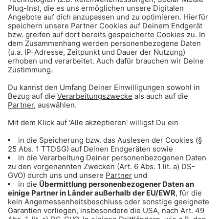
Neben Ruhm und Ehre erhält der MSDS-Sieger
am Ende noch ein mega Geschenk – Münchens
Superschnarcher bekommt von uns einen
Besuch im Schlaflabor! Das wird dem ihm und
seinem Umfeld das Leben in Zukunft extrem
erleichtern.
10.08.2023
Zu den Teilnahmebedingungen