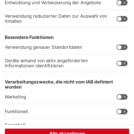
Impressum
Datenschutz
AGB
kommentarrichtlinien
Gong 96.3 Live
Audiothek
Unexpected Application Error!
crypto.randomUUID is not a function
TypeError: crypto.randomUUID is not a function

    at SL.Xp.suspense (https://chat-embed.branchly.io/a
    at https://chat-embed.branchly.io/assets/index.js:88
    at https://chat-embed.branchly.io/assets/index.js:88