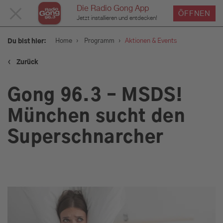
Die Radio Gong App
MENÜ
ÖFFNEN
Jetzt installieren und entdecken!
SCHLIESSEN
›
›
Home
Programm
Aktionen & Events
Du bist hier:
‹
Zurück
Service
Gong 96.3 – MSDS!
Programm
München sucht den
Superschnarcher
Aktionen & Events
Münchens Beste
Sendungen