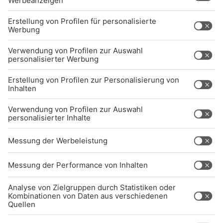
Über uns
BARRIEREFREIHEIT: WIR ARBEITEN DERZEIT
AKTIV DARAN, UNSERE WEBSITE
BARRIEREFREI ZU GESTALTEN - GEMÄSS D
EN ANFORDERUNGEN DES B
ARRIEREFREIHEITSSTÄRKUNGSGESETZES. W
ENN SIE AUF BARRIEREN STOSSEN ODER UN
TERSTÜTZUNG BENÖTIGEN, KO
NTAKTIEREN SIE UNS GERNE.
Studio-Hotline
(089) 38 38 38 38
info@radiogong.de