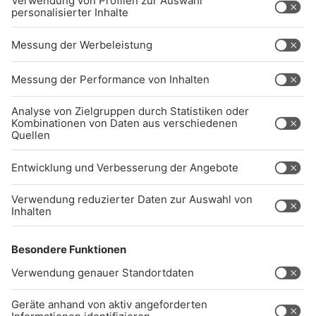
AKTIV DARAN, UNSERE WEBSITE
BARRIEREFREI ZU GESTALTEN - GEMÄSS D
EN ANFORDERUNGEN DES B
ARRIEREFREIHEITSSTÄRKUNGSGESETZES. W
ENN SIE AUF BARRIEREN STOSSEN ODER UN
TERSTÜTZUNG BENÖTIGEN, KO
NTAKTIEREN SIE UNS GERNE.
Studio-Hotline
(089) 38 38 38 38
info@radiogong.de
Impressum
Datenschutz
AGB
kommentarrichtlinien