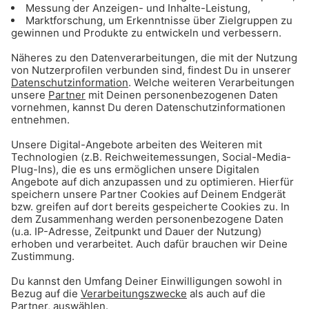
Immer die beste Musik in den
Gong 96.3 Streams
Gong 96.3 2000er Hits
Rihanna, Justin Timberlake & Co.: Der Sound
der Superstars