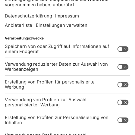
UNTERNEHMEN
Kontakt
Jobs
Sendeempfang
Über uns
BARRIEREFREIHEIT: WIR ARBEITEN DERZEIT