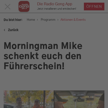
Die Radio Gong App
MENÜ
ÖFFNEN
Jetzt installieren und entdecken!
SCHLIESSEN
›
›
Home
Programm
Aktionen & Events
Du bist hier:
‹
Zurück
Service
Morningman Mike
Programm
schenkt euch den
Führerschein!
Aktionen & Events
Münchens Beste
Sendungen