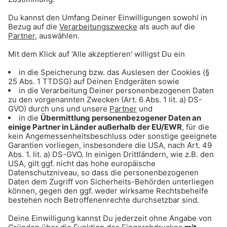
Gong 96.3 Top 50: Hier gehts zum Stream!
Die neue Gong 96.3 App hier downloaden