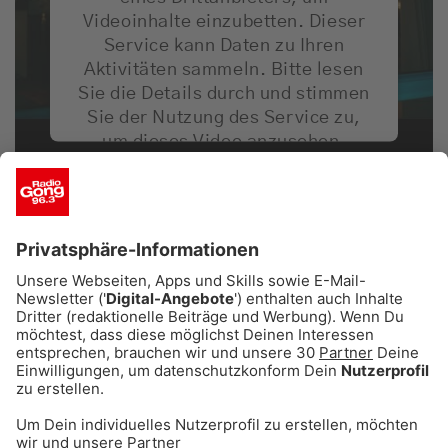
Videoinhalte einzubetten. Dieser
Service kann Daten zu Ihren
Aktivitäten sammeln. Bitte lesen
Sie die Details durch und stimmen
Sie der Nutzung des Service zu,
um dieses Video anzusehen.
Zuletzt ließ Ed Sheeran im Januar mit dem Track
Mehr Informationen
„F64“ von sich hören. Aktuell steht der Song bei
23 Mio. globalen Streams.
Akzeptieren
Zuvor veröffentlichte er im September des
powered by
Usercentrics Consent
vergangenen Jahres den Track „Celestial“ – den
Management Platform
Soundtrack für die Pokémon-Spiele „Karmesin“
und „Purpur“. Nach Release stieg der Song auf
#2 der DE Airplay Charts und in die Top 10 der
UK Singlecharts, Top 50 in DE sowie #12 Apple
Music 200 DE. Aktuell steht der Song bei 252
Mio. globalen Streams und über 160 Mio. TikTok