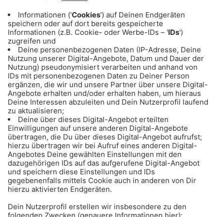
Views. Das offizielle Video zeigt über 28 Mio.
YouTube Views.
27.03.2023
Hier gibt's noch mehr Musik
für euch: