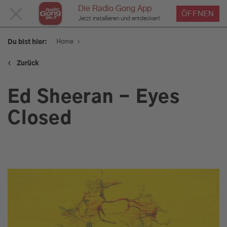
Die Radio Gong App
MENÜ
ÖFFNEN
Jetzt installieren und entdecken!
SCHLIESSEN
›
Home
Du bist hier:
‹
Zurück
Service
Ed Sheeran - Eyes
Programm
Closed
Werbung
Musik