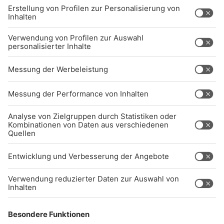
BARRIEREFREIHEIT: WIR ARBEITEN DERZEIT
AKTIV DARAN, UNSERE WEBSITE
BARRIEREFREI ZU GESTALTEN - GEMÄSS D
EN ANFORDERUNGEN DES B
ARRIEREFREIHEITSSTÄRKUNGSGESETZES. W
ENN SIE AUF BARRIEREN STOSSEN ODER UN
TERSTÜTZUNG BENÖTIGEN, KO
NTAKTIEREN SIE UNS GERNE.
Studio-Hotline
(089) 38 38 38 38
info@radiogong.de
Impressum
Datenschutz
AGB
kommentarrichtlinien