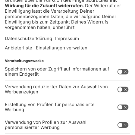
UNTERNEHMEN
Kontakt
Jobs
Sendeempfang
Über uns