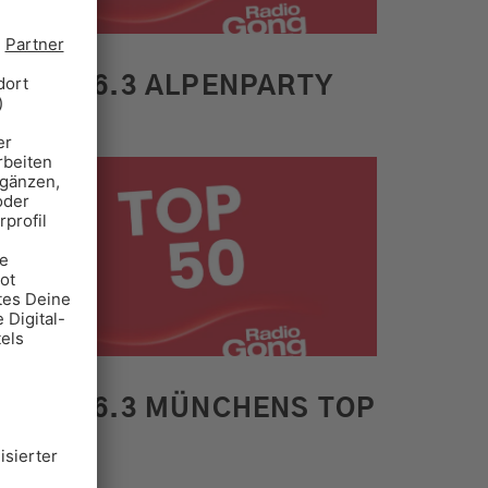
GONG 96.3 ALPENPARTY
GONG 96.3 MÜNCHENS TOP
50