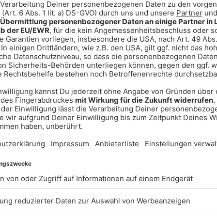
15:26
15:07
15:25