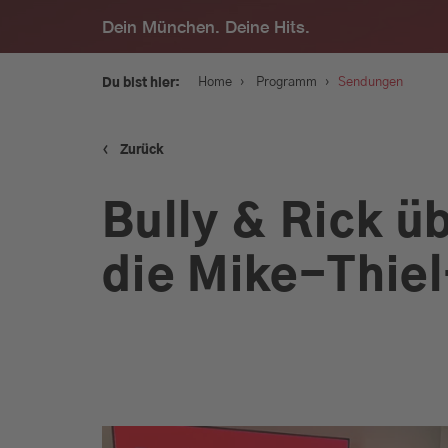
Dein München. Deine Hits.
›
›
Home
Programm
Sendungen
Du bist hier:
‹
Zurück
Service
Bully & Rick 
Programm
die Mike-Thie
Werbung
Musik