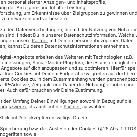
D
5
16:25
15:54