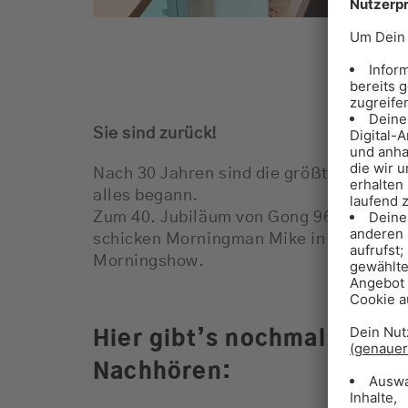
Sie sind zurück!
Nach 30 Jahren sind die größten Entert
alles begann.
Zum 40. Jubiläum von Gong 96.3 stehen 
schicken Morningman Mike in den Urlau
Morningshow.
Hier gibt’s nochmal die 
Nachhören: