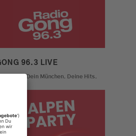
Alle Aktionen. Der Verkehr und
das Wetter für München und viele
weitere Funktionen
MEHR ERFAHREN
GONG 96.3 LIVE
ong 963 - Dein München. Deine Hits.