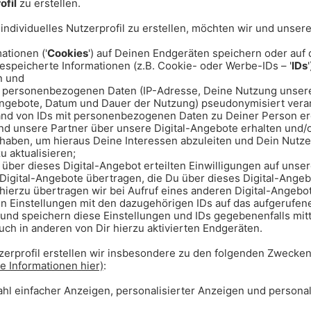
ainer Deutschlands wieder dort, wo
Bully und Rick wieder im Studio,
b und übernehmen einmalig die
ganze Show zum