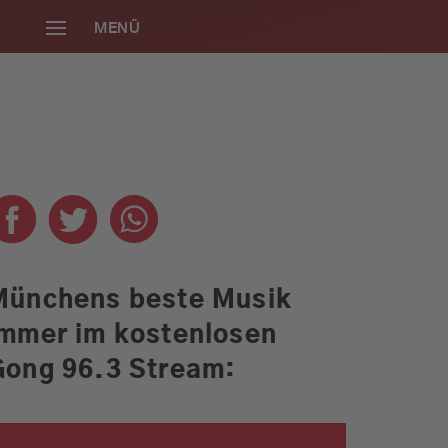
MENÜ
SCHLIESSEN
Münchens beste Musik
immer im kostenlosen
Die neue Radio
Gong 96.3 Stream:
Gong 96.3
Smartphone-App