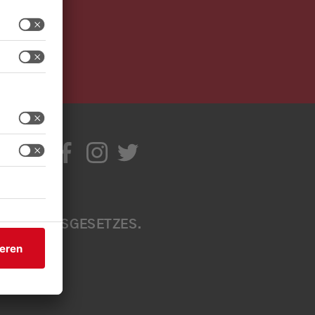
IR
TIV
ITE
EN A
B
ÄRKUNGSGESETZES. W
EN S
EN SI