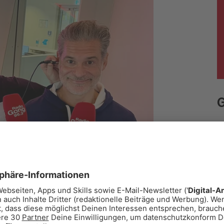
Moderatoren
Team
G