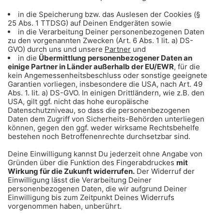
Honighäusl
Tretter
Weitere Marktstände sollen folgen.
26.05.2026