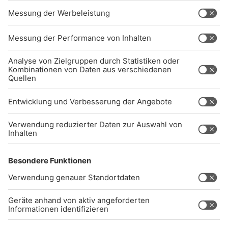
EN ANFORDERUNGEN DES B
ARRIEREFREIHEITSSTÄRKUNGSGESETZES. W
ENN SIE AUF BARRIEREN STOSSEN ODER UN
TERSTÜTZUNG BENÖTIGEN, KO
NTAKTIEREN SIE UNS GERNE.
Studio-Hotline
(089) 38 38 38 38
info@radiogong.de
Impressum
Datenschutz
AGB
kommentarrichtlinien