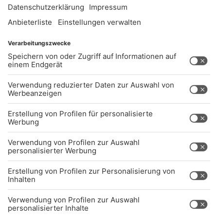
UNTERNEHMEN
Kontakt
Jobs
Sendeempfang
Über uns
BARRIEREFREIHEIT: WIR ARBEITEN DERZEIT
AKTIV DARAN, UNSERE WEBSITE
BARRIEREFREI ZU GESTALTEN - GEMÄSS D