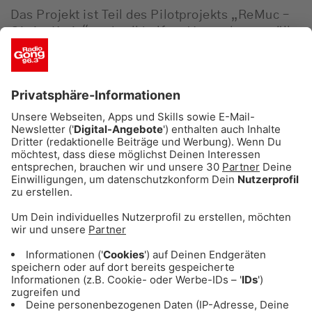
Das Projekt ist Teil des Pilotprojekts „ReMuc –
Ois im Kreis“ und soll helfen, Verpackungsmüll
im Alltag zu reduzieren.
So funktioniert das
Mehrwegsystem
Die Ausgabe erfolgt nach dem bekannten
Pfandsystem:
1 Euro Pfand für RECUP Becher
5 Euro Pfand für RECUP Bowls
Die Behälter sind mit einem speziellen QR-Code
versehen und können an den
Rückgabeautomaten am Viktualienmarkt
abgegeben werden.