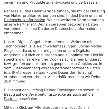
Diese Marktstände machen mit
Aktuell beteiligen sich unter anderem diese
Betriebe am Projekt:
Fritz Mühlenbäckerei
Caspar Plautz
Kaffeerösterei Viktualienmarkt
Münchner Suppenküche
Leo’s Obststandl
Beim Trübenecker
Chicos Saftbar