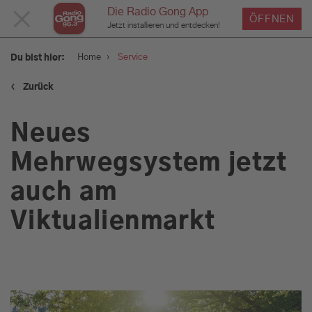
Die Radio Gong App
MENÜ
ÖFFNEN
Jetzt installieren und entdecken!
SCHLIESSEN
›
Home
Service
Du bist hier:
‹
Zurück
Service
Neues
Verkehr und Blitzer
Mehrwegsystem jetzt
auch am
Wetter
Viktualienmarkt
Was geht am Wochenende:
Tipps für euer Wochenende
in München