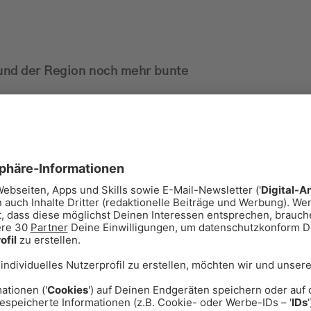
und der Region noch mehr bunte
beliebtesten Weihnachtsgeschenken
fach bei allen! Und auch bei uns in
Steine jedes Jahr ein absoluter
erfüllt eure Wünsche von der
et aus.
erem Wunschzettel (ganz unten auf