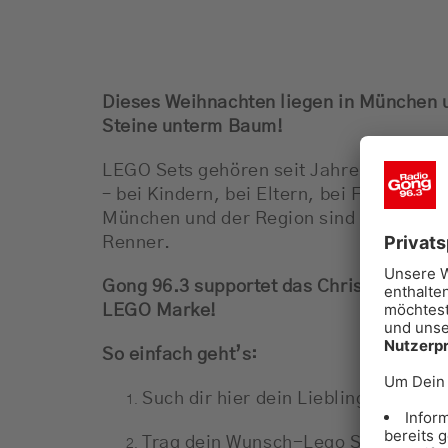
Dieses Weihnachten liegen in München 
Steine unterm Baum!
LEGO Sets gehören seit Jahren zu den 
– bei Kindern, bei Eltern, bei Fans...ein
München und der Region sind die bunten 
Renner.
Gong 96.3 supportet das Christkind und 
LEGO Marke!
So einfach geht’s:
Such dir hier dein Lieblings LEGO S
Trag dein Wunsch-Lego Set auf uns