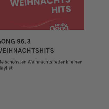
Alle Aktionen. Der Verkehr und
das Wetter für München und viele
weitere Funktionen
MEHR ERFAHREN
GONG 96.3
WEIHNACHTSHITS
ie schönsten Weihnachtslieder in einer
laylist