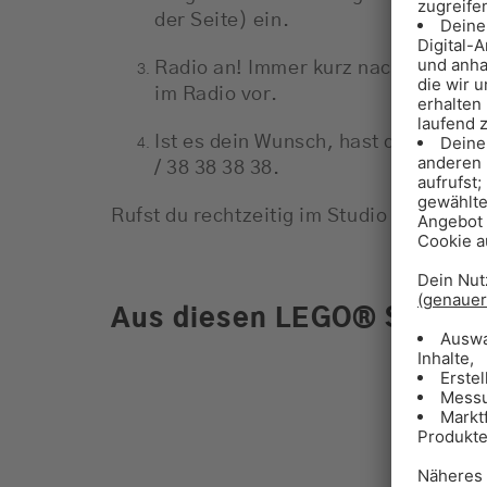
der Seite) ein.
Radio an! Immer kurz nach 7, 10, 1
im Radio vor.
Ist es dein Wunsch, hast du zwei So
/ 38 38 38 38.
Rufst du rechtzeitig im Studio an, schen
Aus diesen LEGO
®
Sets ka