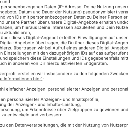
3 und 16 Uhr lesen wir einen Wunsch
ngs Zeit, dich zu melden – unter 089
ken wir dir dein Traum- Lego Set.
Teilnahmebedingungen
nnst du auswählen: