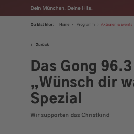
Dein München. Deine Hits.
›
›
Home
Programm
Aktionen & Events
Du bist hier:
‹
Zurück
Service
Das Gong 96.3
Programm
„Wünsch dir 
Werbung
Spezial
Musik
Wir supporten das Christkind