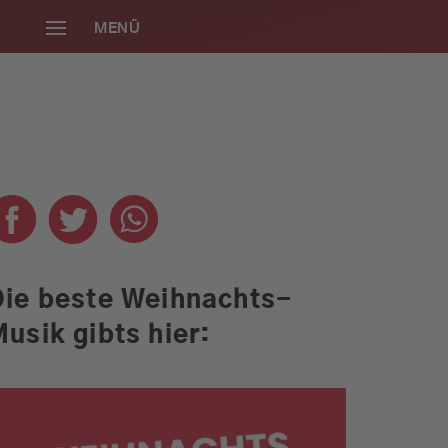
MENÜ
SCHLIESSEN
Die beste Weihnachts-
usik gibts hier:
Die neue Radio
Gong 96.3
Smartphone-App