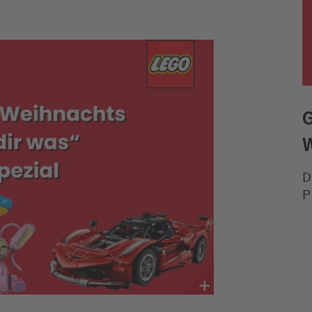
Moderatoren
Team
D
P