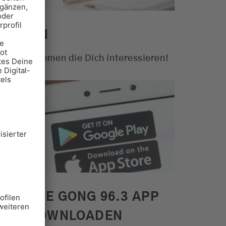
THEMEN
ktuelle Themen die Dich interessieren!
DIE NEUE GONG 96.3 APP
HIER DOWNLOADEN