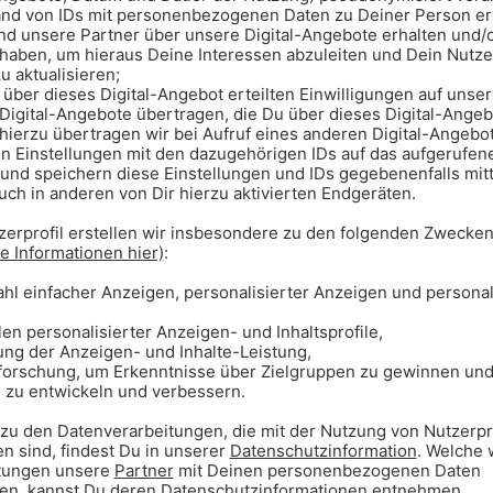
e nicht schnell genug zum
A
asse gebildet wird. Diese Gasse
f der Durchreise sind und unsere
d Gong 96.3 als erster Radiosender
 Durchsagen, eine Rettungsgasse zu
adio
durchgeben.
e Arbeit zu erleichtern, damit sie
o Menschenleben retten können.
ce an: