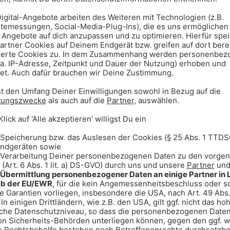
sgasse
00:00
 gebildet: