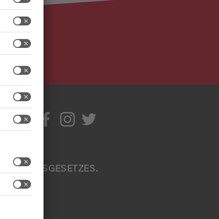
IR
TIV
ITE
EN A
B
ÄRKUNGSGESETZES. W
EN S
EN SI