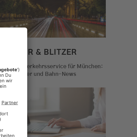
Alle Aktionen. Der Verkehr und
das Wetter für München und viele
weitere Funktionen
MEHR ERFAHREN
VERKEHR & BLITZER
er beste Verkehrsservice für München:
taus, Blitzer und Bahn-News