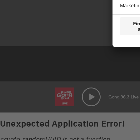
Gong 96.3 Live
Unexpected Application Error!
crypto.randomUUID is not a function