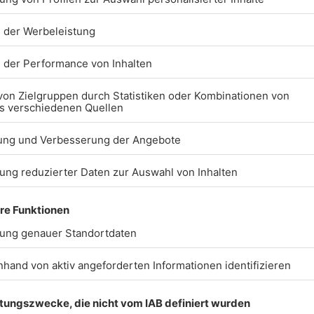
BARRIEREFREIHEIT: W
ARBEITEN DERZEIT AK
DARAN, UNSERE WEBS
BARRIEREFREI ZU
GESTALTEN - GEMÄSS D
NFORDERUNGEN DES 
ARRIEREFREIHEITSST
ENN SIE AUF BARRIER
TOSSEN ODER UN
TERSTÜTZUNG BE
NÖTIGEN, KONTAKTIER
E UNS GERNE.