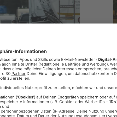
Jobbörse
News
Schnee-Service
D
S