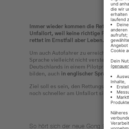
Immer wieder kommen die Rettungskräft
Unfallort, weil keine richtige Rettungsg
rettet im Ernstfall aber Leben.
Um auch Autofahrer zu erreichen, die au
Sprache vielleicht nicht verstehen, wir
Deutschlands in einem Pilotprojekt die
bilden, auch
in englischer Sprache im R
Ziel soll es sein, den Rettungskräften di
noch schneller am Unfallort sind und s
So hört sich der neue Gong 96.3 Servi