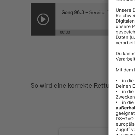
Gong 96.3
-
Service Ton Rettung
00:00
So wird eine korrekte Rettungsgasse