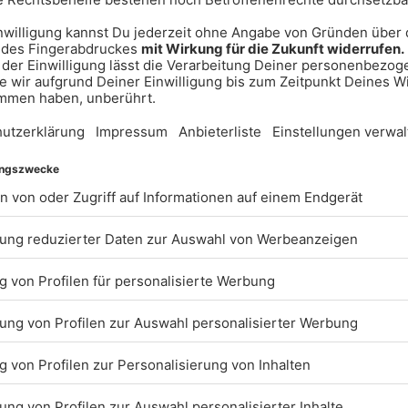
immung, um
ervice zu
Videos, um
er Service
ivitäten
die Details
er Nutzung
e Inhalte
 Consent
rm