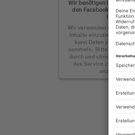
Wir benötigen Ihre Zust
den Facebook Videos-S
laden!
Wir verwenden Facebook 
Inhalte einzubetten. Dies
kann Daten zu Ihren Akt
sammeln. Bitte lesen Sie 
durch und stimmen Sie d
des Service zu, um dies
anzuzeigen.
Mehr Informationen
Akzeptieren
powered by
Usercentrics
Management Platfo