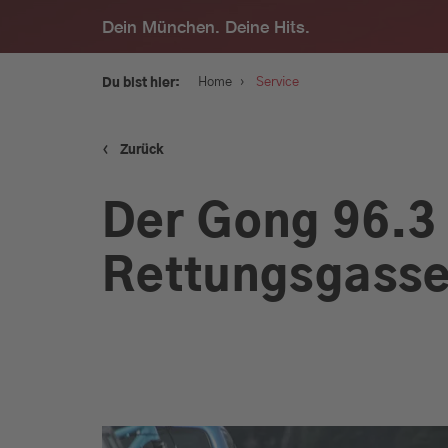
Dein München. Deine Hits.
›
Home
Service
Du bist hier:
‹
Zurück
Service
Der Gong 96.3
Programm
Rettungsgasse
Werbung
Musik