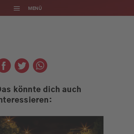
MENÜ
SCHLIESSEN
Das könnte dich auch
nteressieren:
Die neue Radio
Gong 96.3
Smartphone-App