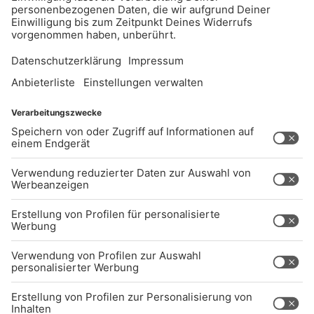
UNTERNEHMEN
Kontakt
Jobs
Sendeempfang
Über uns