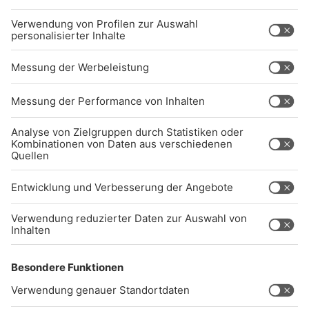
BARRIEREFREIHEIT: WIR ARBEITEN DERZEIT
AKTIV DARAN, UNSERE WEBSITE
BARRIEREFREI ZU GESTALTEN - GEMÄSS D
EN ANFORDERUNGEN DES B
ARRIEREFREIHEITSSTÄRKUNGSGESETZES. W
ENN SIE AUF BARRIEREN STOSSEN ODER UN
TERSTÜTZUNG BENÖTIGEN, KO
NTAKTIEREN SIE UNS GERNE.
Studio-Hotline
(089) 38 38 38 38
info@radiogong.de
Impressum
Datenschutz
AGB
kommentarrichtlinien