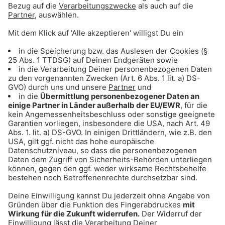
Gong 96.3 PartyGong
Dance, House und Club-Classics zum Abtanzen
und Party feiern