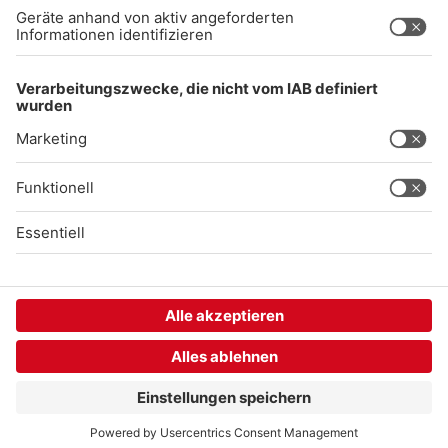
Gong 96.3 Live
Audiothek
Unexpected Application Error!
crypto.randomUUID is not a function
TypeError: crypto.randomUUID is not a function

    at SL.Xp.suspense (https://chat-embed.branchly.io/a
    at https://chat-embed.branchly.io/assets/index.js:88
    at https://chat-embed.branchly.io/assets/index.js:88
    at dL (https://chat-embed.branchly.io/assets/index.j
    at https://chat-embed.branchly.io/assets/index.js:88
    at https://chat-embed.branchly.io/assets/index.js:88
    at https://chat-embed.branchly.io/assets/index.js:88
    at https://chat-embed.branchly.io/assets/index.js:88
    at SL (https://chat-embed.branchly.io/assets/index.j
    at kp (https://chat-embed.branchly.io/assets/index.