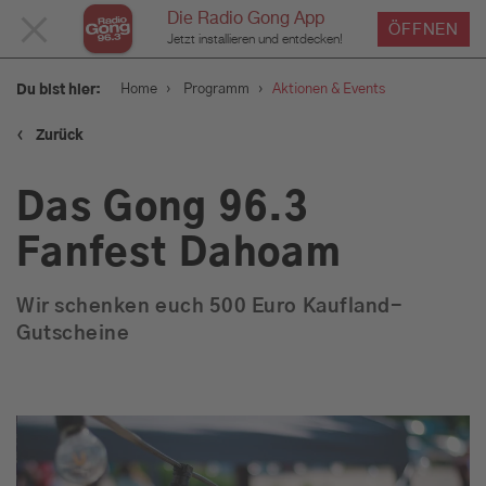
Die Radio Gong App
MENÜ
ÖFFNEN
Jetzt installieren und entdecken!
SCHLIESSEN
›
›
Home
Programm
Aktionen & Events
Du bist hier:
‹
Zurück
Service
Das Gong 96.3
Programm
Fanfest Dahoam
Wir schenken euch 500 Euro Kaufland-
Aktionen & Events
Gutscheine
Münchens Beste
Sendungen