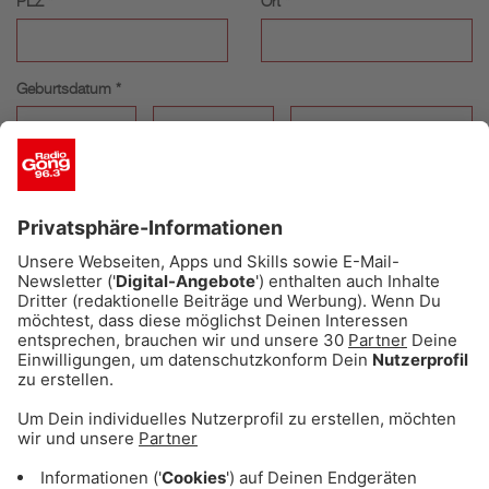
PLZ *
Ort *
Geburtsdatum *
Deine Telefonnummer: *
Ich will den 500 Euro Kaufland Gutschein, weil: *
ABSENDEN