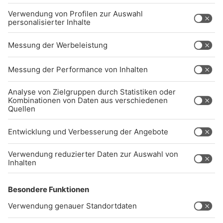
BARRIEREFREIHEIT: WIR ARBEITEN DERZEIT
AKTIV DARAN, UNSERE WEBSITE
BARRIEREFREI ZU GESTALTEN - GEMÄSS D
EN ANFORDERUNGEN DES B
ARRIEREFREIHEITSSTÄRKUNGSGESETZES. W
ENN SIE AUF BARRIEREN STOSSEN ODER UN
TERSTÜTZUNG BENÖTIGEN, KO
NTAKTIEREN SIE UNS GERNE.
Studio-Hotline
(089) 38 38 38 38
info@radiogong.de
Impressum
Datenschutz
AGB
kommentarrichtlinien