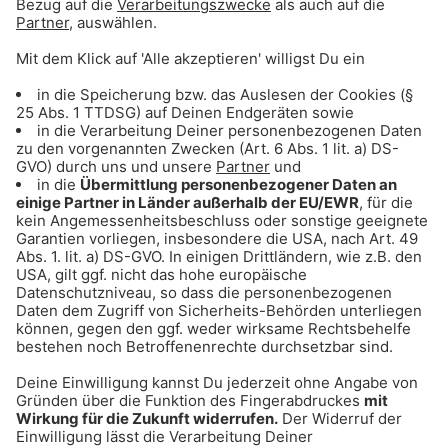
Gong 96.3 Chill: Hier gibt's Entspannung pur!