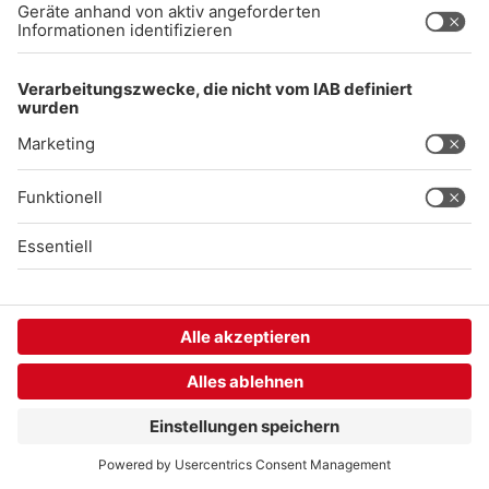
Gong 96.3 Live
Audiothek
Unexpected Application Error!
crypto.randomUUID is not a function
TypeError: crypto.randomUUID is not a function

    at SL.Xp.suspense (https://chat-embed.branchly.io/a
    at https://chat-embed.branchly.io/assets/index.js:88
    at https://chat-embed.branchly.io/assets/index.js:88
    at dL (https://chat-embed.branchly.io/assets/index.j
    at https://chat-embed.branchly.io/assets/index.js:88
    at https://chat-embed.branchly.io/assets/index.js:88
    at https://chat-embed.branchly.io/assets/index.js:88
    at https://chat-embed.branchly.io/assets/index.js:88
    at SL (https://chat-embed.branchly.io/assets/index.j
    at kp (https://chat-embed.branchly.io/assets/index.