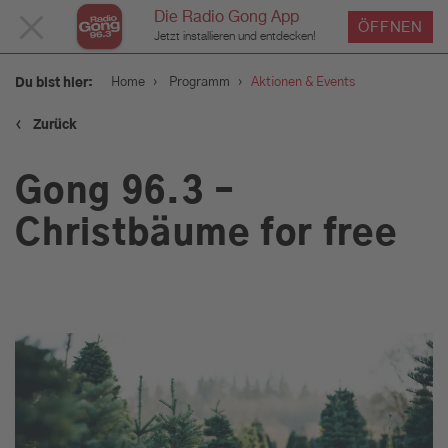
Die Radio Gong App
MENÜ
ÖFFNEN
Jetzt installieren und entdecken!
SCHLIESSEN
›
›
Home
Programm
Aktionen & Events
Du bist hier:
‹
Zurück
Service
Gong 96.3 –
Programm
Christbäume for free
Aktionen & Events
Münchens Beste
Sendungen