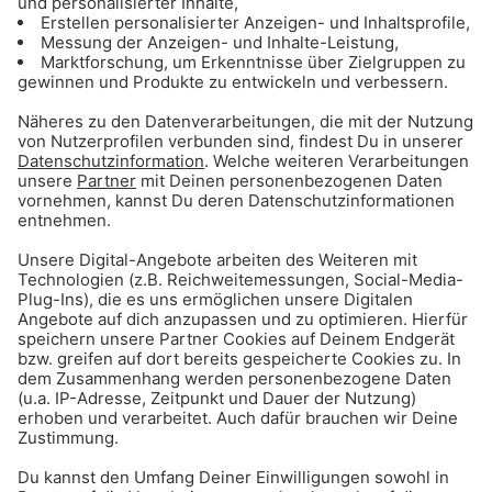
Weihnachtsmusik kostenlos streamen
Weihnachtshits kostenlos im Online-Radio –
jederzeit zum Streamen.
Gong 96.3 Top 50: Hier gehts zum Stream!