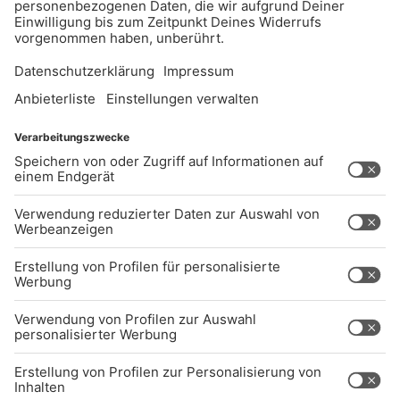
UNTERNEHMEN
Kontakt
Jobs
Sendeempfang
Über uns