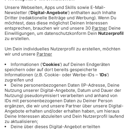
unserer bayerischen Identität. Mit jedem
Baum wächst ein Stück lebenswerte
Zukunft für unserer Kinder. Und weil jeder
Einzelne etwas tun kann, ist diese Initiative
so wichtig. Ich habe gerne die
Schirmherrschaft übernommen, weil wir
mit dieser Aktion auf unserem
gemeinsamen Weg zum klimastabilen
Zukunftswald wieder ein Stück
vorankommen. Denn wir brauchen den
Wald – und der Wald braucht uns.“
04.12.2023