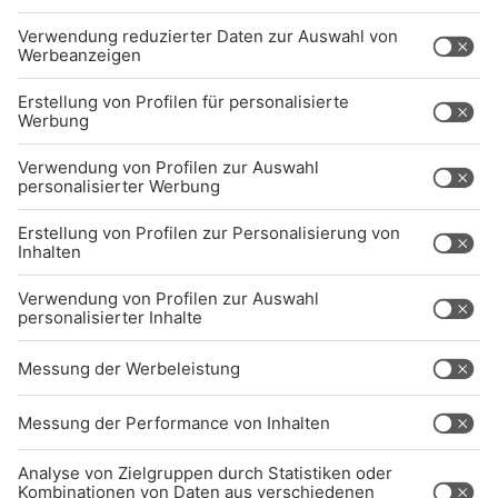
UNTERNEHMEN
Kontakt
Jobs
Sendeempfang
Über uns
BARRIEREFREIHEIT: WIR ARBEITEN DERZEIT
AKTIV DARAN, UNSERE WEBSITE
BARRIEREFREI ZU GESTALTEN - GEMÄSS D
EN ANFORDERUNGEN DES B
ARRIEREFREIHEITSSTÄRKUNGSGESETZES. W
ENN SIE AUF BARRIEREN STOSSEN ODER UN
TERSTÜTZUNG BENÖTIGEN, KO
NTAKTIEREN SIE UNS GERNE.
Studio-Hotline
(089) 38 38 38 38