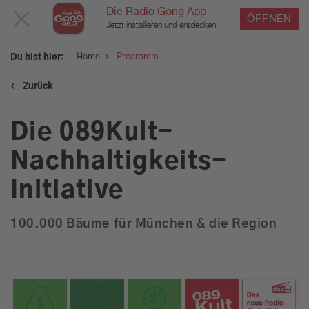
Die Radio Gong App
MENÜ
ÖFFNEN
Jetzt installieren und entdecken!
SCHLIESSEN
›
Home
Programm
Du bist hier:
‹
Zurück
Service
Die 089Kult-
Programm
Nachhaltigkeits-
Initiative
Aktionen & Events
100.000 Bäume für München & die Region
Münchens Beste
Sendungen