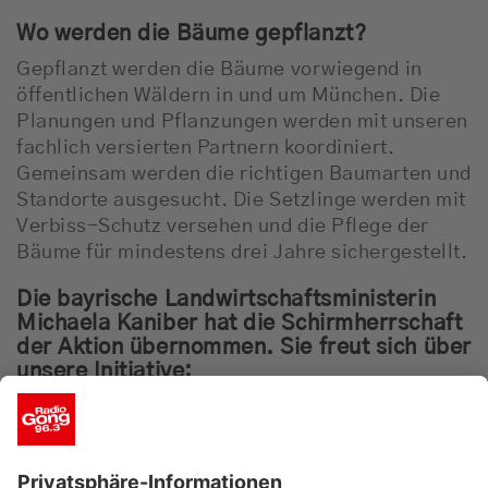
Wo werden die Bäume gepflanzt?
Gepflanzt werden die Bäume vorwiegend in
öffentlichen Wäldern in und um München. Die
Planungen und Pflanzungen werden mit unseren
fachlich versierten Partnern koordiniert.
Gemeinsam werden die richtigen Baumarten und
Standorte ausgesucht. Die Setzlinge werden mit
Verbiss-Schutz versehen und die Pflege der
Bäume für mindestens drei Jahre sichergestellt.
Die bayrische Landwirtschaftsministerin
Michaela Kaniber hat die Schirmherrschaft
der Aktion übernommen. Sie freut sich über
unsere Initiative:
„Der Wald ist nicht nur Heimat,
Lebensraum, Lebensgrundlage und
Klimaschützer Nummer 1 sondern auch Teil