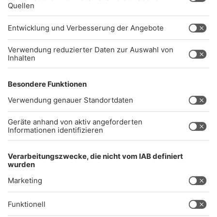
info@radiogong.de
Impressum
Datenschutz
AGB
kommentarrichtlinien
Gong 96.3 Live
Audiothek
Unexpected Application Error!
crypto.randomUUID is not a function